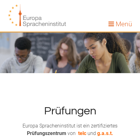
Menü
Prüfungen
Europa Spracheninstitut ist ein zertifiziertes
Prüfungszentrum
von
telc
und
g.a.s.t.